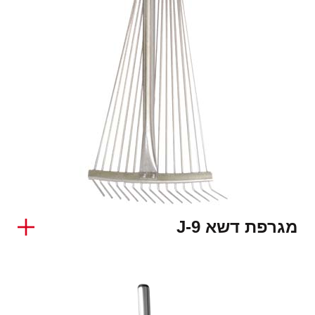
מגרפת דשא J-9