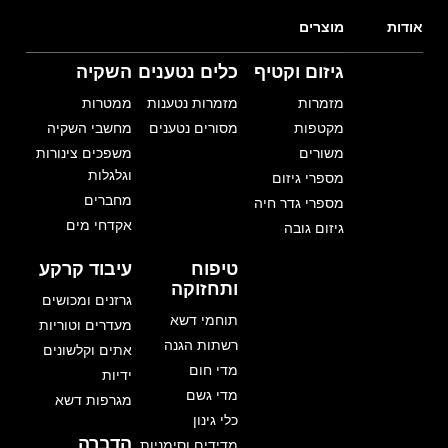
אודות
מוצרים
גיזום וקטיף
כלים נטענים
השקיה
מזמרות
מזמרות נטענות
ממטרות
מקטפות
מסורים נטענים
מחשבי השקיה
משורים
משפכים צינורות
וגלגלות
מספרי גיזום
מחברים
מספרי גדר חיה
אקדחי מים
גיזום גובה
טיפוח
עיבוד קרקע
ותחזוקה
גרזנים ומכושים
תוחמי דשא
מעדרים וטוריות
רשתות הגנה
אתים וקלשונים
מדי חום
ידיות
מדי גשם
מגרפות דשא
כלי גינון
הדברה
מדידים וסימניות