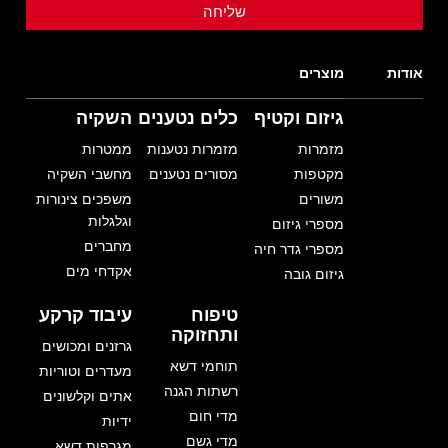
אודות
מוצרים
גיזום וקטיף
כלים נטענים
השקיה
מזמרות
מזמרות נטענות
ממטרות
מקטפות
מסורים נטענים
מחשבי השקיה
משורים
משפכים צינורות
וגלגלות
מספרי גיזום
מחברים
מספרי גדר חיה
אקדחי מים
גיזום גובה
טיפוח
עיבוד קרקע
ותחזוקה
גרזנים ומכושים
תוחמי דשא
מעדרים וטוריות
רשתות הגנה
אתים וקלשונים
מדי חום
ידיות
מדי גשם
מגרפות דשא