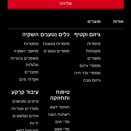
אודות
מוצרים
גיזום וקטיף
כלים נטענים
השקיה
מזמרות
מזמרות נטענות
ממטרות
מקטפות
מסורים נטענים
מחשבי השקיה
משורים
משפכים צינורות
וגלגלות
מספרי גיזום
מחברים
מספרי גדר חיה
אקדחי מים
גיזום גובה
טיפוח
עיבוד קרקע
ותחזוקה
גרזנים ומכושים
תוחמי דשא
מעדרים וטוריות
רשתות הגנה
אתים וקלשונים
מדי חום
ידיות
מדי גשם
מגרפות דשא