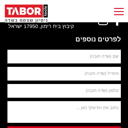
1-800-801-123
info@tabortools.com
קיבוץ בית רימון, 17950 ישראל
לפרטים נוספים
שם (שדה חובה)
אימייל (שדה חובה)
טלפון (שדה חובה)
כתוב את הודעתך כאן ...