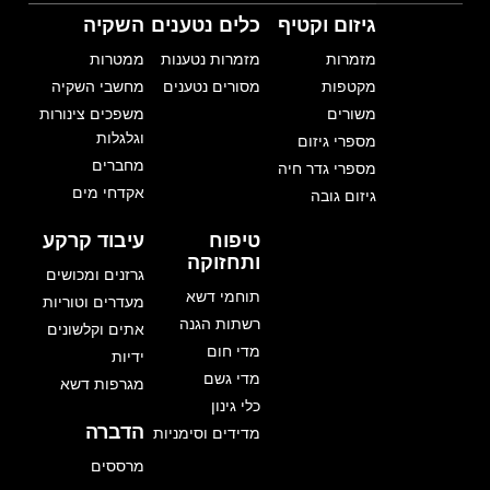
גיזום וקטיף
כלים נטענים
השקיה
מזמרות
מזמרות נטענות
ממטרות
מקטפות
מסורים נטענים
מחשבי השקיה
משורים
משפכים צינורות
וגלגלות
מספרי גיזום
מחברים
מספרי גדר חיה
אקדחי מים
גיזום גובה
טיפוח
עיבוד קרקע
ותחזוקה
גרזנים ומכושים
תוחמי דשא
מעדרים וטוריות
רשתות הגנה
אתים וקלשונים
מדי חום
ידיות
מדי גשם
מגרפות דשא
כלי גינון
הדברה
מדידים וסימניות
מרססים