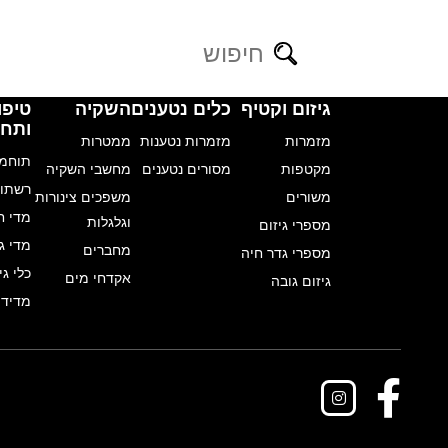
אודות
מוצרים
גיזום וקטיף
כלים נטענים
השקיה
טיפו
ותחז
מזמרות
מזמרות נטענות
ממטרות
תוחמי
מקטפות
מסורים נטענים
מחשבי השקיה
מזמרות
מזמרות נטענות
רשתות
משורים
משפכים צינורות
מקטפות
מסורים נטענים
מדי ח
וגלגלות
מספרי גיזום
משורים
מדי ג
מחברים
מספרי גדר חיה
מספרי גיזום
כלי גינ
אקדחי מים
גיזום גובה
מדידי
מספרי גדר חיה
גיזום גובה