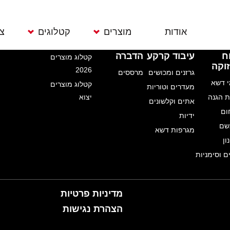
אודות
מוצרים
קטלוגים
צ
צור קשר
קטלוגים
ח
עיבוד קרקע
הדברה
קטלוג מוצרים
וקה
2026
גרזנים ומכושים
מרססים
 דשא
קטלוג מוצרים
מעדרים וטוריות
ממטרות
תוחמי דשא
גרזנים ומכושים
מרס
 הגנה
יצוא
אתים וקלשונים
מחשבי השקיה
רשתות הגנה
מעדרים וטוריות
ום
ידיות
משפכים צינורות
מדי חום
אתים וקלשונים
שם
מגרפות דשא
ון
וגלגלות
מדי גשם
ידיות
ם וסימניות
מחברים
כלי גינון
מגרפות דשא
אקדחי מים
מדידים וסימניות
מדיניות פרטיות
הצהרת נגישות