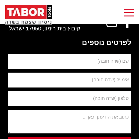
1-800-801-123
info@tabortools.com
קיבוץ בית רימון, 17950 ישראל
לפרטים נוספים
שם (שדה חובה)
אימייל (שדה חובה)
טלפון (שדה חובה)
כתוב את הודעתך כאן ...