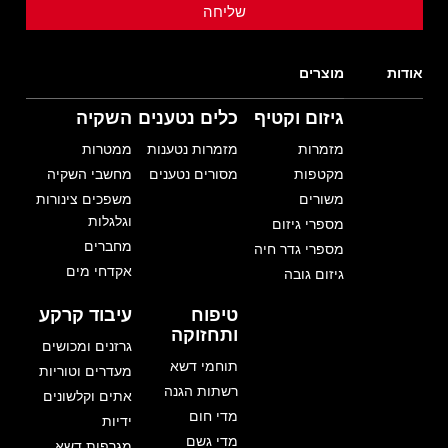
אודות
מוצרים
גיזום וקטיף
כלים נטענים
השקיה
מזמרות
מזמרות נטענות
ממטרות
מקטפות
מסורים נטענים
מחשבי השקיה
משורים
משפכים צינורות
וגלגלות
מספרי גיזום
מחברים
מספרי גדר חיה
אקדחי מים
גיזום גובה
טיפוח
עיבוד קרקע
ותחזוקה
גרזנים ומכושים
תוחמי דשא
מעדרים וטוריות
רשתות הגנה
אתים וקלשונים
מדי חום
ידיות
מדי גשם
מגרפות דשא