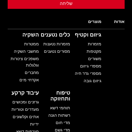
אודות
מוצרים
גיזום וקטיף
כלים נטענים
השקיה
מזמרות
מזמרות נטענות
ממטרות
מקטפות
מסורים נטענים
מחשבי השקיה
משורים
משפכים צינורות
וגלגלות
מספרי גיזום
מחברים
מספרי גדר חיה
אקדחי מים
גיזום גובה
טיפוח
עיבוד קרקע
ותחזוקה
גרזנים ומכושים
תוחמי דשא
מעדרים וטוריות
רשתות הגנה
אתים וקלשונים
מדי חום
ידיות
מדי גשם
מגרפות דשא