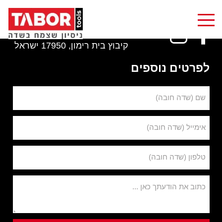
1-800-801-123
info@tabortools.com
קיבוץ בית רימון, 17950 ישראל
לפרטים נוספים
שם (שדה חובה)
אימייל (שדה חובה)
טלפון (שדה חובה)
כתוב את הודעתך כאן ...