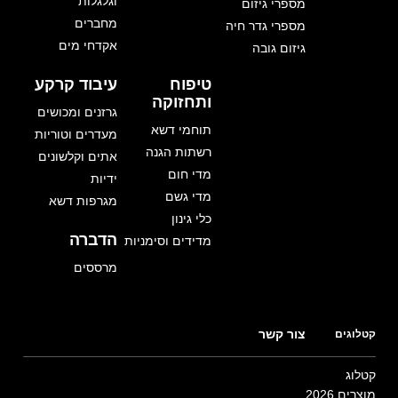
וגלגלות
מספרי גיזום
מחברים
מספרי גדר חיה
אקדחי מים
גיזום גובה
טיפוח
עיבוד קרקע
ותחזוקה
גרזנים ומכושים
תוחמי דשא
מעדרים וטוריות
רשתות הגנה
אתים וקלשונים
מדי חום
ידיות
מדי גשם
מגרפות דשא
כלי גינון
הדברה
מדידים וסימניות
מרססים
צור קשר
קטלוגים
קטלוג
מוצרים 2026