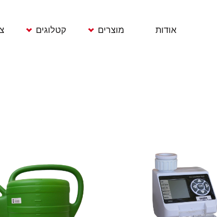
אודות
מוצרים
קטלוגים
צ
ממטרות
תוחמי דשא
גרזנים ומכושים
מרס
מחשבי השקיה
רשתות הגנה
מעדרים וטוריות
משפכים צינורות
מדי חום
אתים וקלשונים
וגלגלות
מדי גשם
ידיות
מחברים
כלי גינון
מגרפות דשא
אקדחי מים
מדידים וסימניות