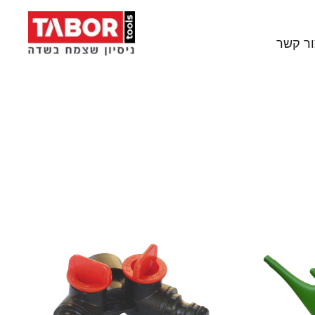
ור קשר
סים