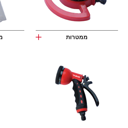
ממטרות
מ