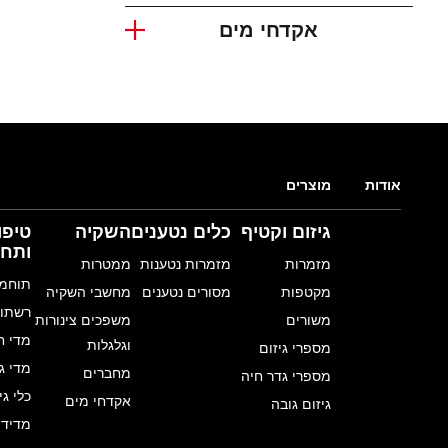
אקדחי מים
אודות
מוצרים
גיזום וקטיף
כלים נטענים
השקיה
טיפו
ותחז
מזמרות
מזמרות נטענות
ממטרות
תוחמי
מקטפות
מסורים נטענים
מחשבי השקיה
רשתות
משורים
משפכים צינורות
מדי ח
וגלגלות
מספרי גיזום
מדי ג
מחברים
מספרי גדר חיה
כלי גינ
אקדחי מים
גיזום גובה
מדידי